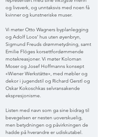
representert med sine viktigste menn 
og livsverk, og unntaksvis med noen få 
kvinner og kunstneriske muser.
Vi møter Otto Wagners byplanlegging 
og Adolf Loos’ hus uten øyenbryn, 
Sigmund Freuds drømmetydning, samt 
Emilie Flöges korsettfordømmende 
motekreasjoner. Vi møter Koloman 
Moser og Josef Hoffmanns konsept 
«Wiener Werkstätte», med møbler og 
dekor i jugendstil og Richard Gerstl og 
Oskar Kokoschkas selvransakende 
ekspresjonisme.
Listen med navn som ga sine bidrag til 
bevegelsen er nesten uoverskuelig, 
men betydningen og påvirkningen de 
hadde på hverandre er udiskutabel.