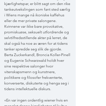
kjærlighetspar, er blitt sagt om den rike 
tankeutvekslingen som fant sted særlig 
i Wiens mange nå ikoniske kaffehus 
eller de mer private salongene. 
Kvinnene var ikke bare provokative, 
promiskuøse, seksuelt utfordrende og 
selvtilfredsstillende akter på lerret, de 
skal også ha noe av æren for at tidens 
tanker spredde seg slik de gjorde. 
Berta Zuckerkandl, Broncia Koller-Pinell 
og Eugenie Schwarzwald holdt hver 
sine respektive salonger hvor 
vitenskapsmenn og kunstnere, 
politikere og filosofer frekventerte, 
konverserte, diskuterte og henga seg i 
tidens intellektuelle diskurs.
«En var ingen ordentlig wiener hvis en 
manglet denne kjærligheten til kultur, 