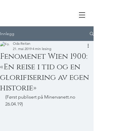
Innlegg
Oda Reitan
21. mai 2019
4 min lesing
Fenomenet Wien 1900:
«En reise i tid og en
glorifisering av egen
historie»
(Først publisert på Minervanett.no 
26.04.19)