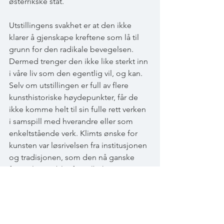
østerrikske stat.
Utstillingens svakhet er at den ikke 
klarer å gjenskape kreftene som lå til 
grunn for den radikale bevegelsen. 
Dermed trenger den ikke like sterkt inn 
i våre liv som den egentlig vil, og kan. 
Selv om utstillingen er full av flere 
kunsthistoriske høydepunkter, får de 
ikke komme helt til sin fulle rett verken 
i samspill med hverandre eller som 
enkeltstående verk. Klimts ønske for 
kunsten var løsrivelsen fra institusjonen 
og tradisjonen, som den nå ganske 
fantasiløst er blitt ført tilbake inn i.
Å få en forståelse av det historiske 
fenomenet Wien 1900 er vel og bra, 
men man kan bli oppgitt over 