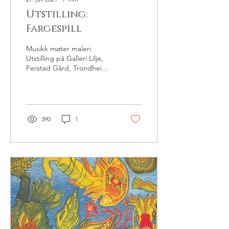
Utstilling:
Fargespill
Musikk møter maleri
Utstilling på Galleri Lilje,
Ferstad Gård, Trondheim
sommer 2021, reåpning 15.
august Hva har musikk og
maleri til...
390
1