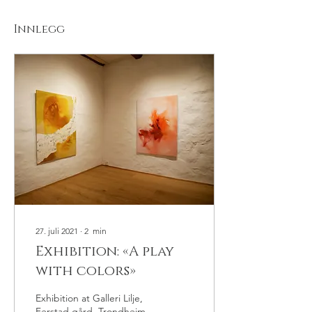
Innlegg
27. juli 2021
∙
2
min
Exhibition: «A play
with colors»
Exhibition at Galleri Lilje,
Ferstad gård, Trondheim