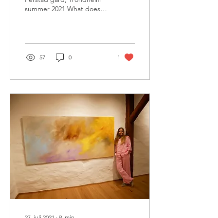
summer 2021 What does
music and painting have in
common? Not much, you
may say....
57
0
1
27. juli 2021
∙
9
min