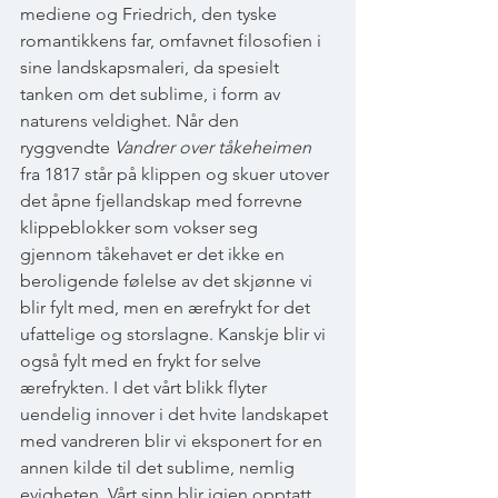
mediene og Friedrich, den tyske 
romantikkens far, omfavnet filosofien i 
sine landskapsmaleri, da spesielt 
tanken om det sublime, i form av 
naturens veldighet. Når den 
ryggvendte 
Vandrer over tåkeheimen
fra 1817 står på klippen og skuer utover 
det åpne fjellandskap med forrevne 
klippeblokker som vokser seg 
gjennom tåkehavet er det ikke en 
beroligende følelse av det skjønne vi 
blir fylt med, men en ærefrykt for det 
ufattelige og storslagne. Kanskje blir vi 
også fylt med en frykt for selve 
ærefrykten. I det vårt blikk flyter 
uendelig innover i det hvite landskapet 
med vandreren blir vi eksponert for en 
annen kilde til det sublime, nemlig 
evigheten. Vårt sinn blir igjen opptatt 