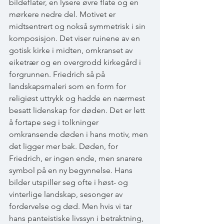
bildeflater, en lysere øvre flate og en 
mørkere nedre del. Motivet er 
midtsentrert og nokså symmetrisk i sin 
komposisjon. Det viser ruinene av en 
gotisk kirke i midten, omkranset av 
eiketrær og en overgrodd kirkegård i 
forgrunnen. Friedrich så på 
landskapsmaleri som en form for 
religiøst uttrykk og hadde en nærmest 
besatt lidenskap for døden. Det er lett 
å fortape seg i tolkninger 
omkransende døden i hans motiv, men 
det ligger mer bak. Døden, for 
Friedrich, er ingen ende, men snarere 
symbol på en ny begynnelse. Hans 
bilder utspiller seg ofte i høst- og 
vinterlige landskap, sesonger av 
fordervelse og død. Men hvis vi tar 
hans panteistiske livssyn i betraktning, 