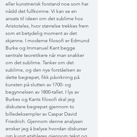
eller kunstnerisk forstand noe som har 
nådd det fullkomne. Vi kan se en 
ansats til ideen om det sublime hos 
Aristoteles, hvor størrelse trekkes frem 
som et betydelig moment av det 
skjønne. I moderne filosofi er Edmund 
Burke og Immanuel Kant begge 
sentrale teoretikere når man snakker 
om det sublime. Tanker om det 
sublime, og den nye forståelsen av 
dette begrepet, fikk påvirkning på 
kunsten på slutten av 1700- og 
begynnelsen av 1800-tallet. I lys av 
Burkes og Kants filosofi skal jeg 
diskutere begrepet gjennom to 
billedeksempler av Caspar David 
Friedrich. Gjennom denne analysen 
ønsker jeg å belyse hvordan diskurser 
om kunst etableres gjennom tekst og 