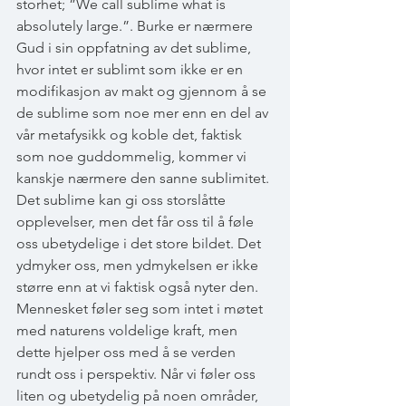
storhet; ”We call sublime what is 
absolutely large.”. Burke er nærmere 
Gud i sin oppfatning av det sublime, 
hvor intet er sublimt som ikke er en 
modifikasjon av makt og gjennom å se 
de sublime som noe mer enn en del av 
vår metafysikk og koble det, faktisk 
som noe guddommelig, kommer vi 
kanskje nærmere den sanne sublimitet. 
Det sublime kan gi oss storslåtte 
opplevelser, men det får oss til å føle 
oss ubetydelige i det store bildet. Det 
ydmyker oss, men ydmykelsen er ikke 
større enn at vi faktisk også nyter den. 
Mennesket føler seg som intet i møtet 
med naturens voldelige kraft, men 
dette hjelper oss med å se verden 
rundt oss i perspektiv. Når vi føler oss 
liten og ubetydelig på noen områder, 