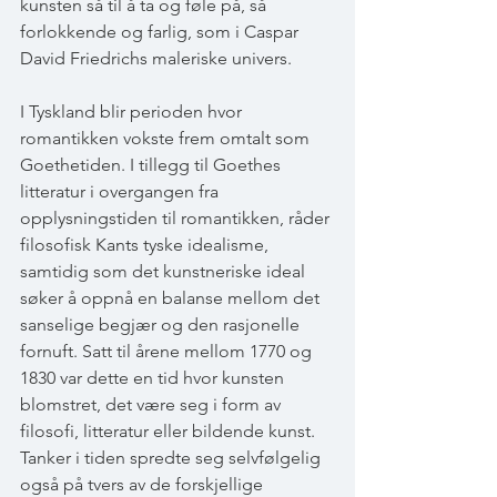
kunsten så til å ta og føle på, så 
forlokkende og farlig, som i Caspar 
David Friedrichs maleriske univers.
I Tyskland blir perioden hvor 
romantikken vokste frem omtalt som 
Goethetiden. I tillegg til Goethes 
litteratur i overgangen fra 
opplysningstiden til romantikken, råder 
filosofisk Kants tyske idealisme, 
samtidig som det kunstneriske ideal 
søker å oppnå en balanse mellom det 
sanselige begjær og den rasjonelle 
fornuft. Satt til årene mellom 1770 og 
1830 var dette en tid hvor kunsten 
blomstret, det være seg i form av 
filosofi, litteratur eller bildende kunst. 
Tanker i tiden spredte seg selvfølgelig 
også på tvers av de forskjellige 