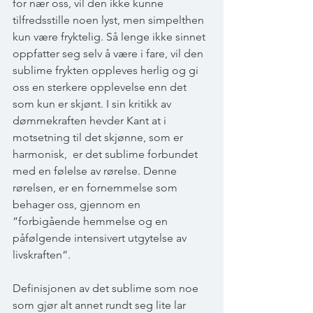
for nær oss, vil den ikke kunne 
tilfredsstille noen lyst, men simpelthen 
kun være fryktelig. Så lenge ikke sinnet 
oppfatter seg selv å være i fare, vil den 
sublime frykten oppleves herlig og gi 
oss en sterkere opplevelse enn det 
som kun er skjønt. I sin kritikk av 
dømmekraften hevder Kant at i 
motsetning til det skjønne, som er 
harmonisk,  er det sublime forbundet 
med en følelse av rørelse. Denne 
rørelsen, er en fornemmelse som 
behager oss, gjennom en 
”forbigående hemmelse og en 
påfølgende intensivert utgytelse av 
livskraften”.
Definisjonen av det sublime som noe 
som gjør alt annet rundt seg lite lar 