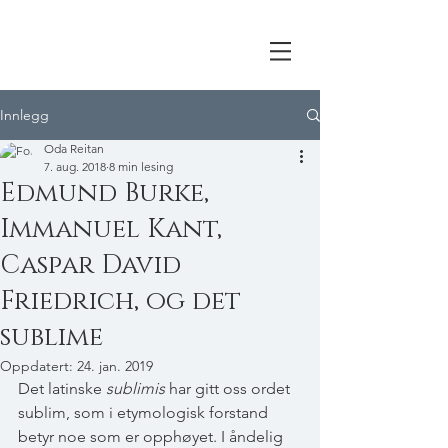
Innlegg
Oda Reitan
7. aug. 2018
8 min lesing
Edmund Burke,
Immanuel Kant,
Caspar David
Friedrich, og det
sublime
Oppdatert:
24. jan. 2019
Det latinske 
sublimis
 har gitt oss ordet 
sublim, som i etymologisk forstand 
betyr noe som er opphøyet. I åndelig 