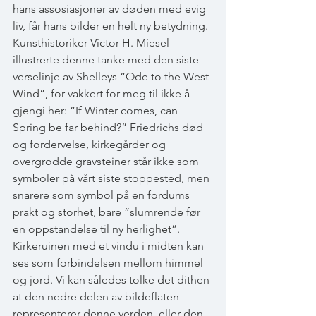
hans assosiasjoner av døden med evig 
liv, får hans bilder en helt ny betydning. 
Kunsthistoriker Victor H. Miesel 
illustrerte denne tanke med den siste 
verselinje av Shelleys ”Ode to the West 
Wind”, for vakkert for meg til ikke å 
gjengi her: ”If Winter comes, can 
Spring be far behind?” Friedrichs død 
og fordervelse, kirkegårder og 
overgrodde gravsteiner står ikke som 
symboler på vårt siste stoppested, men 
snarere som symbol på en fordums 
prakt og storhet, bare ”slumrende før 
en oppstandelse til ny herlighet”. 
Kirkeruinen med et vindu i midten kan 
ses som forbindelsen mellom himmel 
og jord. Vi kan således tolke det dithen 
at den nedre delen av bildeflaten 
representerer denne verden, eller den 