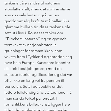
tankene våre vandre til naturens 
storslåtte kraft, men det som er større 
enn oss selv hinter også om en 
guddommelig kraft. Vi må heller ikke 
glemme hvilken tid disse tankene ble 
satt ut i live i. Rousseas tanker om 
”Tilbake til naturen” og en gryende 
fremvekst av nasjonalstaten la 
grunnlaget for romantikken, som 
vokste frem i Tyskland og spredde seg 
over hele Europa. Kunstnere innenfor 
alle felt beskjeftiget seg med de 
seneste teorier og filosofier og det var 
ofte ikke en lang vei fra pennen til 
penselen. Sett i perspektiv er det 
lettere fullstendig å forstå teoriene, når 
man ser de tolket på lerretet. I 
romantikkens billedkunst, ligger hele 
tiden det sublime og slumrer under 