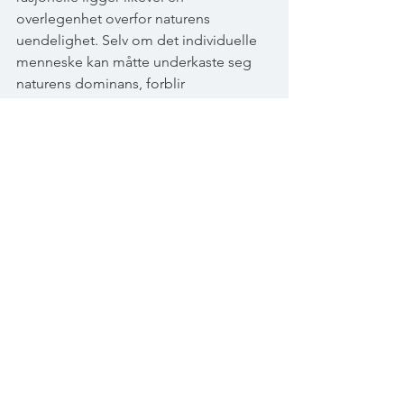
overlegenhet overfor naturens 
uendelighet. Selv om det individuelle 
menneske kan måtte underkaste seg 
naturens dominans, forblir 
menneskeheten uberørt. Gjennom den 
menneskelige fornuft, hevder Kant, at 
vi bevarer vår overlegenhet uten å 
fornekte naturens fysiske dominans. 
Selv om Burke og Kant til en viss grad 
hadde forskjellige vinklinger på det 
sublime, er det ikke tvil om essensen 
av begrepets betydning. Der Burke 
ønsker å undersøke menneskelige 
lidenskaper og mente disse 
undersøkelsene var nok å lære av i seg 
selv, som en ren kritikk mot fornuften, 
var Kants avhandling 30 år senere i mye 