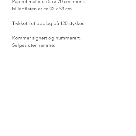
Papiret måler ca 55 x 70 cm, mens
billedflaten er ca 42 x 53 cm.
Trykket i et opplag på 120 stykker.
Kommer signert og nummerert.
Selges uten ramme.
Kunstavgift på 5 % er inkludert i
prisen.