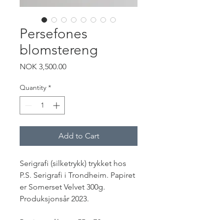
Persefones
blomstereng
Price
NOK 3,500.00
Quantity
*
Add to Cart
Serigrafi (silketrykk) trykket hos
P.S. Serigrafi i Trondheim. Papiret
er Somerset Velvet 300g.
Produksjonsår 2023.