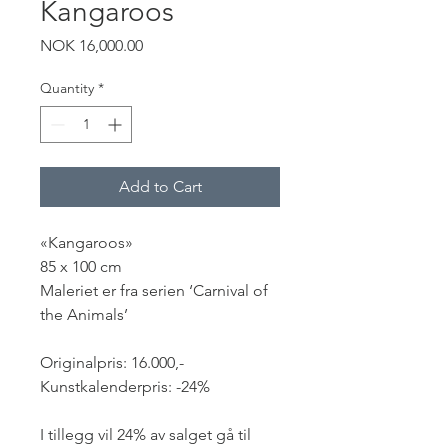
Kangaroos
Price
NOK 16,000.00
Quantity
*
Add to Cart
«Kangaroos»
85 x 100 cm
Maleriet er fra serien ‘Carnival of
the Animals’
Originalpris: 16.000,-
Kunstkalenderpris: -24%
I tillegg vil 24% av salget gå til