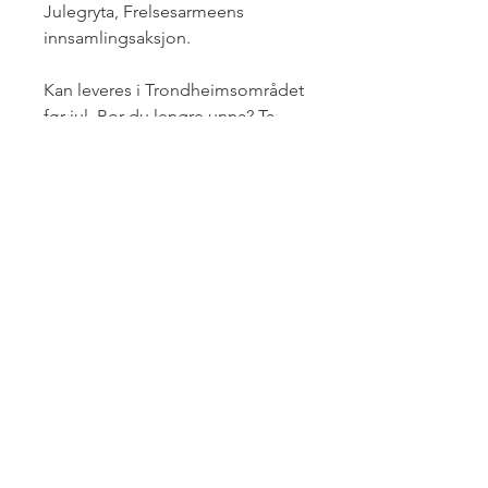
Julegryta, Frelsesarmeens
innsamlingsaksjon.
Kan leveres i Trondheimsområdet
før jul. Bor du lengre unna? Ta
kontakt og vi avtaler nærmere.