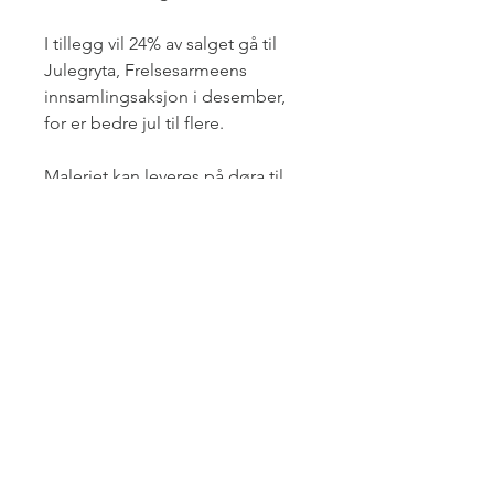
I tillegg vil 24% av salget gå til
Julegryta, Frelsesarmeens
innsamlingsaksjon i desember,
for er bedre jul til flere.
Maleriet kan leveres på døra til
deg i Trondheimsområdet eller
sendes om du bor lengre unna!