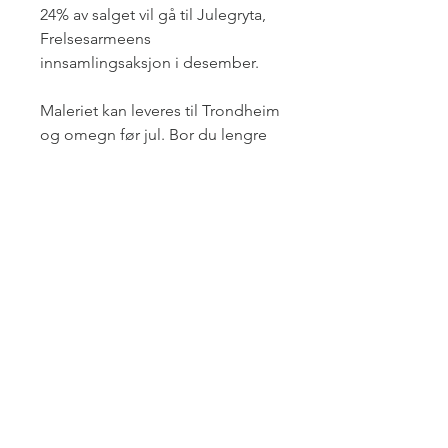
24% av salget vil gå til Julegryta,
Frelsesarmeens
innsamlingsaksjon i desember.
Maleriet kan leveres til Trondheim
og omegn før jul. Bor du lengre
unna? Ta kontakt så avtaler vi
nærmere!