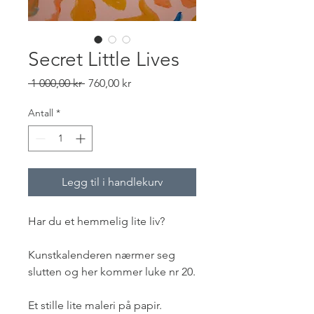
Secret Little Lives
Vanlig
Salgspris
 1 000,00 kr 
760,00 kr
pris
Antall
*
Legg til i handlekurv
Har du et hemmelig lite liv?
Kunstkalenderen nærmer seg
slutten og her kommer luke nr 20.
Et stille lite maleri på papir.