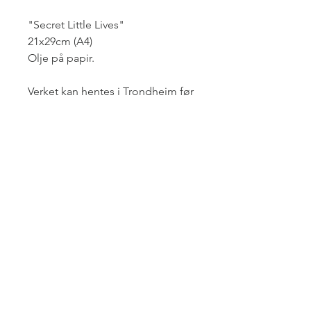
"Secret Little Lives"
21x29cm (A4)
Olje på papir.
Verket kan hentes i Trondheim før
jul eller sendes til deg hvor enn
du er etter jul!