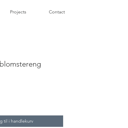
Projects
Contact
 blomstereng
 til i handlekurv