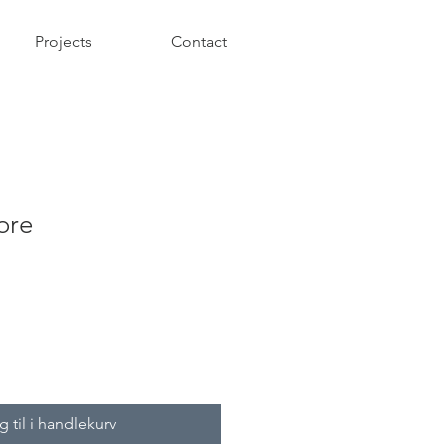
Projects
Contact
ore
 til i handlekurv