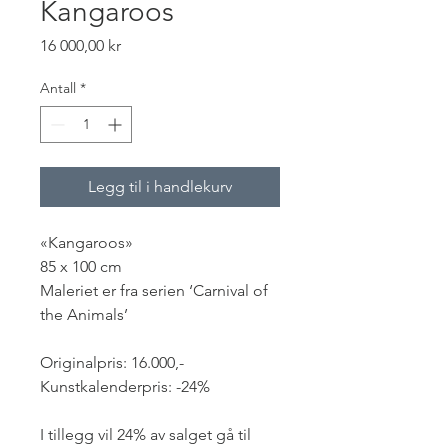
Kangaroos
Pris
16 000,00 kr
Antall
*
Legg til i handlekurv
«Kangaroos»
85 x 100 cm
Maleriet er fra serien ‘Carnival of
the Animals’
Originalpris: 16.000,-
Kunstkalenderpris: -24%
I tillegg vil 24% av salget gå til