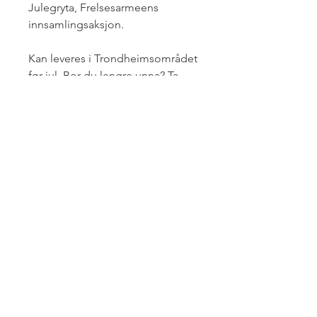
Julegryta, Frelsesarmeens
innsamlingsaksjon.
Kan leveres i Trondheimsområdet
før jul. Bor du lengre unna? Ta
kontakt og vi avtaler nærmere.