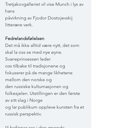
Tretjakovgalleriet vil vise Munch i lys av 
hans
påvirkning av Fjodor Dostojevskij 
litterære verk.
Fedrelandsfølelsen
Det må ikke alltid være nytt, det som 
skal la oss se med nye øyne. 
Svaneprinsessen leder
oss tilbake til tradisjonene og 
fokuserer på de mange likhetene 
mellom den norske og
den russiske kulturnasjonen og 
folkesjelen. Utstillingen er den første 
av sitt slag i Norge
og lar publikum oppleve kunsten fra et 
russisk perspektiv.
Vi befinner oss i den gryende 