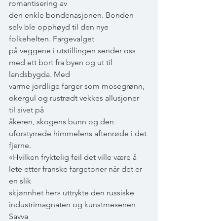
romantisering av
den enkle bondenasjonen. Bonden 
selv ble opphøyd til den nye 
folkehelten. Fargevalget
på veggene i utstillingen sender oss 
med ett bort fra byen og ut til 
landsbygda. Med
varme jordlige farger som mosegrønn, 
okergul og rustrødt vekkes allusjoner 
til sivet på
åkeren, skogens bunn og den 
uforstyrrede himmelens aftenrøde i det 
fjerne.
«Hvilken fryktelig feil det ville være å 
lete etter franske fargetoner når det er 
en slik
skjønnhet her» uttrykte den russiske 
industrimagnaten og kunstmesenen 
Savva