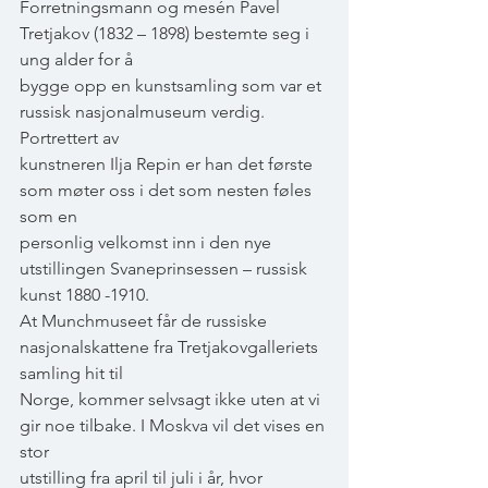
Forretningsmann og mesén Pavel 
Tretjakov (1832 – 1898) bestemte seg i 
ung alder for å
bygge opp en kunstsamling som var et 
russisk nasjonalmuseum verdig. 
Portrettert av
kunstneren Ilja Repin er han det første 
som møter oss i det som nesten føles 
som en
personlig velkomst inn i den nye 
utstillingen Svaneprinsessen – russisk 
kunst 1880 -1910.
At Munchmuseet får de russiske 
nasjonalskattene fra Tretjakovgalleriets 
samling hit til
Norge, kommer selvsagt ikke uten at vi 
gir noe tilbake. I Moskva vil det vises en 
stor
utstilling fra april til juli i år, hvor 