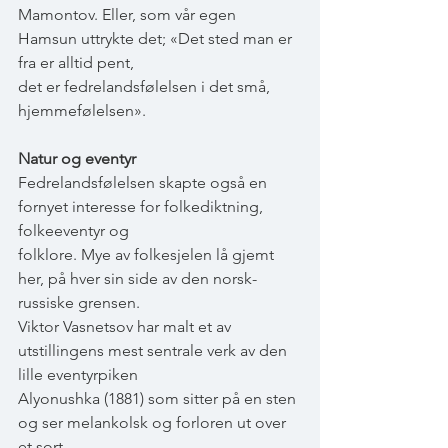
Mamontov. Eller, som vår egen 
Hamsun uttrykte det; «Det sted man er 
fra er alltid pent,
det er fedrelandsfølelsen i det små, 
hjemmefølelsen».
Natur og eventyr
Fedrelandsfølelsen skapte også en 
fornyet interesse for folkediktning, 
folkeeventyr og
folklore. Mye av folkesjelen lå gjemt 
her, på hver sin side av den norsk-
russiske grensen.
Viktor Vasnetsov har malt et av 
utstillingens mest sentrale verk av den 
lille eventyrpiken
Alyonushka (1881) som sitter på en sten 
og ser melankolsk og forloren ut over 
et sort