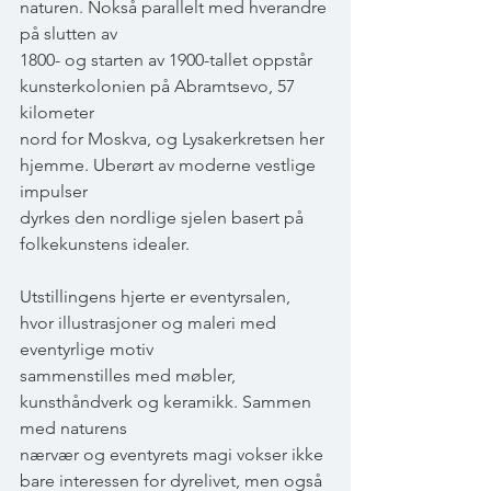
naturen. Nokså parallelt med hverandre 
på slutten av
1800- og starten av 1900-tallet oppstår 
kunsterkolonien på Abramtsevo, 57 
kilometer
nord for Moskva, og Lysakerkretsen her 
hjemme. Uberørt av moderne vestlige 
impulser
dyrkes den nordlige sjelen basert på 
folkekunstens idealer.
Utstillingens hjerte er eventyrsalen, 
hvor illustrasjoner og maleri med 
eventyrlige motiv
sammenstilles med møbler, 
kunsthåndverk og keramikk. Sammen 
med naturens
nærvær og eventyrets magi vokser ikke 
bare interessen for dyrelivet, men også 