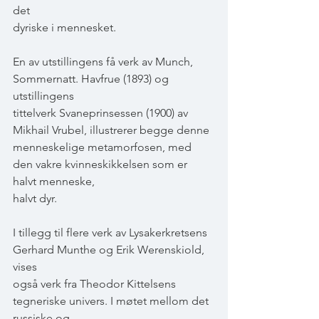
det
dyriske i mennesket.
En av utstillingens få verk av Munch, 
Sommernatt. Havfrue (1893) og 
utstillingens
tittelverk Svaneprinsessen (1900) av 
Mikhail Vrubel, illustrerer begge denne
menneskelige metamorfosen, med 
den vakre kvinneskikkelsen som er 
halvt menneske,
halvt dyr.
I tillegg til flere verk av Lysakerkretsens 
Gerhard Munthe og Erik Werenskiold, 
vises
også verk fra Theodor Kittelsens 
tegneriske univers. I møtet mellom det 
russiske og