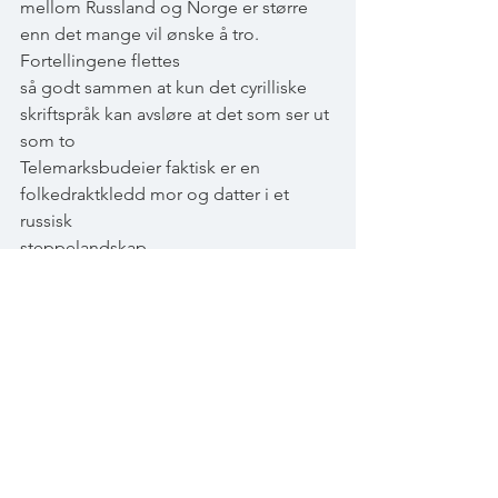
mellom Russland og Norge er større 
enn det mange vil ønske å tro. 
Fortellingene flettes
så godt sammen at kun det cyrilliske 
skriftspråk kan avsløre at det som ser ut 
som to
Telemarksbudeier faktisk er en 
folkedraktkledd mor og datter i et 
russisk
steppelandskap.
Med sin varme er utstillingen med på å 
avlive myten om russere som «de 
andre» ved å
vise Norge og Russland, side om side, 
som beskjedne bondenasjoner. Et 
spørsmål som
melder seg, er hvordan forholdet til 
folkesjelen har utviklet seg på hver sin 