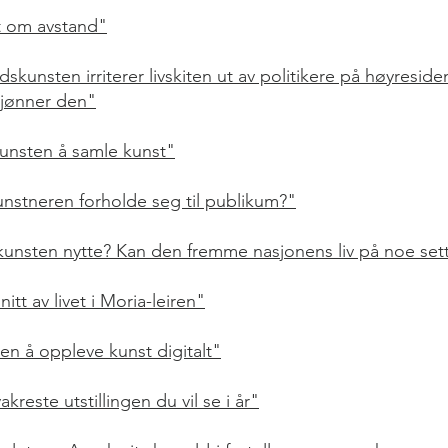
t om avstand"
dskunsten irriterer livskiten ut av politikere på høyresid
kjønner den"
nsten å samle kunst"
nstneren forholde seg til publikum?"
kunsten nytte? Kan den fremme nasjonens liv på noe set
nitt av livet i Moria-leiren"
en å oppleve kunst digitalt"
kreste utstillingen du vil se i år"