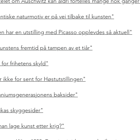
telet om Auschwitz kan aldri fortelles mange nok ganger
tiske naturmotiv er på vei tilbake til kunsten"
en har en utstilling med Picasso opplevdes så aktuell"
nstens fremtid på tampen av et tiår"
 for frihetens skyld"
 ikke for sent for Høstutstillingen"
nniumsgenerasjonens baksider"
kas skyggesider"
an lage kunst etter krig?"