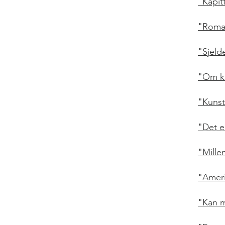
"Kapit
"Roman
"Sjeld
"Om ku
"Kunst
"Det er
"Mille
"Ameri
"Kan m