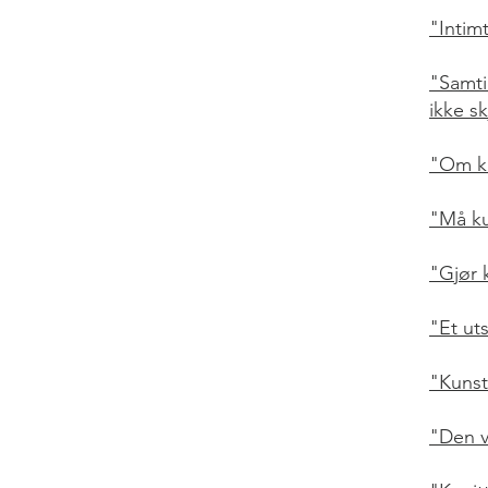
"Intim
"Samti
ikke s
"Om ku
"Må ku
"Gjør 
"Et uts
"Kunst
"Den va