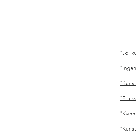
"Jo, k
"Ingen
"Kunst
"Fra kv
"Kvin
"Kunst