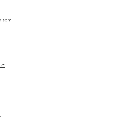
en som
t?"